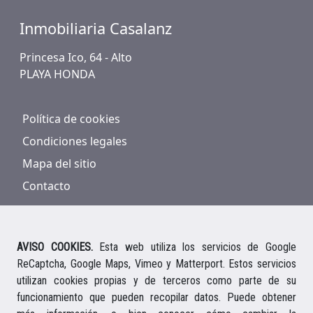
Inmobiliaria Casalanz
Princesa Ico, 64 - Alto
PLAYA HONDA
Política de cookies
Condiciones legales
Mapa del sitio
Contacto
AVISO COOKIES.
Esta web utiliza los servicios de Google
ReCaptcha, Google Maps, Vimeo y Matterport. Estos servicios
928 816 293
/
661 578 297
utilizan cookies propias y de terceros como parte de su
Ihre deutsche Ansprechpartnerin
funcionamiento que pueden recopilar datos. Puede obtener
Your english speaking agent