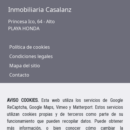
Inmobiliaria Casalanz
Princesa Ico, 64 - Alto
PLAYA HONDA
Política de cookies
Condiciones legales
Mapa del sitio
Contacto
AVISO COOKIES.
Esta web utiliza los servicios de Google
ReCaptcha, Google Maps, Vimeo y Matterport. Estos servicios
928 816 293
/
661 578 297
utilizan cookies propias y de terceros como parte de su
Ihre deutsche Ansprechpartnerin
funcionamiento que pueden recopilar datos. Puede obtener
Your english speaking agent
más información, o bien conocer cómo cambiar la