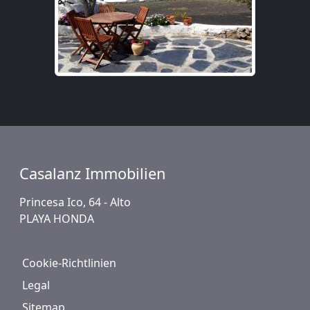
Casalanz Immobilien
Princesa Ico, 64 - Alto
PLAYA HONDA
Cookie-Richtlinien
Legal
Sitemap