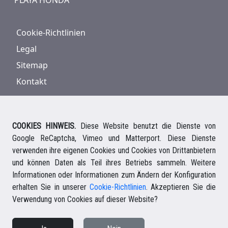
Cookie-Richtlinien
Legal
Sitemap
Kontakt
COOKIES HINWEIS.
Diese Website benutzt die Dienste von
Google ReCaptcha, Vimeo und Matterport. Diese Dienste
928 816 293
/
+34 661 578 297
verwenden ihre eigenen Cookies und Cookies von Drittanbietern
Ihre deutsche Ansprechpartnerin
und können Daten als Teil ihres Betriebs sammeln. Weitere
Your english speaking agent
Informationen oder Informationen zum Ändern der Konfiguration
erhalten Sie in unserer
Cookie-Richtlinien
. Akzeptieren Sie die
Verwendung von Cookies auf dieser Website?
© 2026 Casalanz Lanzarote Real Estate