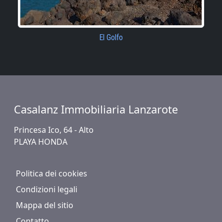
El Golfo
Casalanz Immobiliaria Lanzarote
Princesa Ico, 64 - Alto
PLAYA HONDA
Politica dei cookies
Condizioni legali
Mappa del sitio
Contatto