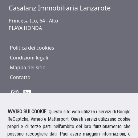
Casalanz Immobiliaria Lanzarote
Princesa Ico, 64 - Alto
PLAYA HONDA
Politica dei cookies
Condizioni legali
Mappa del sitio
Contatto
AVVISO SUI COOKIE.
Questo sito web utilizza i servizi di Google
928 816 293
/
+34 661 578 297
ReCaptcha, Vimeo e Matterport. Questi servizi utilizzano cookie
Ihre deutsche Ansprechpartnerin
propri e di terze parti nell'ambito del loro funzionamento che
Your english speaking agent
possono raccogliere dati. Puoi avere maggiori informazioni, o