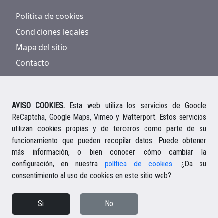
Política de cookies
Condiciones legales
Mapa del sitio
Contacto
AVISO COOKIES.
Esta web utiliza los servicios de Google
ReCaptcha, Google Maps, Vimeo y Matterport. Estos servicios
928 816 293
/
661 578 297
utilizan cookies propias y de terceros como parte de su
Ihre deutsche Ansprechpartnerin
funcionamiento que pueden recopilar datos. Puede obtener
Your english speaking agent
más información, o bien conocer cómo cambiar la
configuración, en nuestra
política de cookies
. ¿Da su
consentimiento al uso de cookies en este sitio web?
© 2026 Casalanz Inmobiliaria S.L.
Si
No
Diseño web Ailon Webs