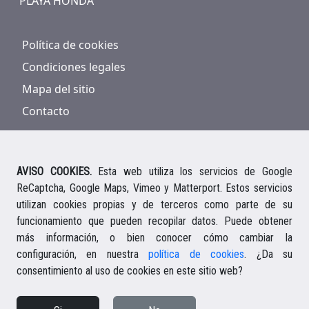
PLAYA HONDA
Política de cookies
Condiciones legales
Mapa del sitio
Contacto
AVISO COOKIES.
Esta web utiliza los servicios de Google
ReCaptcha, Google Maps, Vimeo y Matterport. Estos servicios
928 816 293
/
661 578 297
utilizan cookies propias y de terceros como parte de su
Ihre deutsche Ansprechpartnerin
funcionamiento que pueden recopilar datos. Puede obtener
Your english speaking agent
más información, o bien conocer cómo cambiar la
configuración, en nuestra
política de cookies
. ¿Da su
consentimiento al uso de cookies en este sitio web?
© 2026 Casalanz Inmobiliaria S.L.